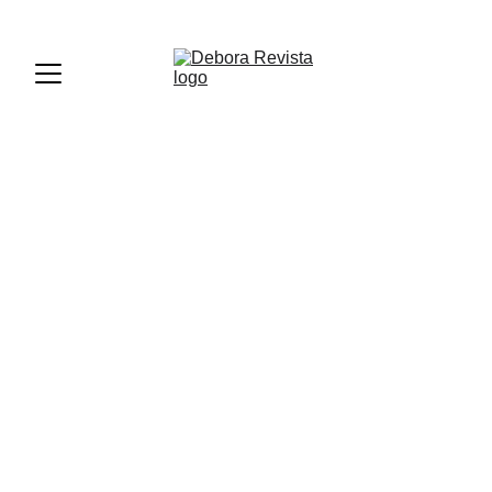
PREMIOS DEBORA PERÚ 2026 - REGISTRATE AQUÍ
INTERNACIONAL
8/22/2025
1 min read