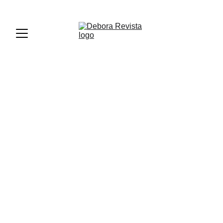
PREMIOS DEBORA PERÚ 2026 - REGISTRATE AQUÍ
MATERNIDAD
Gladys Alvarez
8/6/2025
2 min read